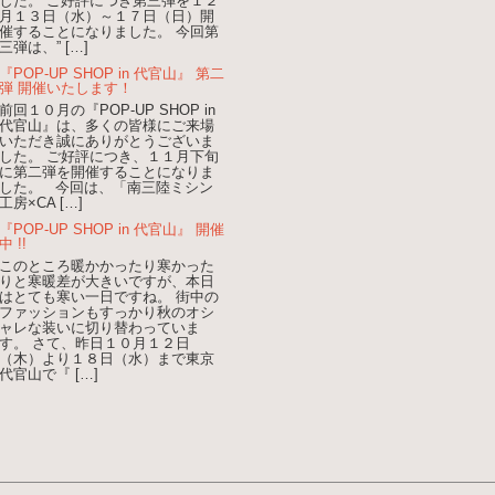
した。 ご好評につき第三弾を１２
月１３日（水）～１７日（日）開
催することになりました。 今回第
三弾は、” […]
『POP-UP SHOP in 代官山』 第二
弾 開催いたします！
前回１０月の『POP-UP SHOP in
代官山』は、多くの皆様にご来場
いただき誠にありがとうございま
した。 ご好評につき、１１月下旬
に第二弾を開催することになりま
した。 今回は、「南三陸ミシン
工房×CA […]
『POP-UP SHOP in 代官山』 開催
中 !!
このところ暖かかったり寒かった
りと寒暖差が大きいですが、本日
はとても寒い一日ですね。 街中の
ファッションもすっかり秋のオシ
ャレな装いに切り替わっていま
す。 さて、昨日１０月１２日
（木）より１８日（水）まで東京
代官山で『 […]