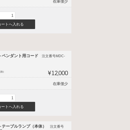
在庫僅少
＋ペンダント用コード
注文番号MDC-
¥12,000
税別）
在庫僅少
＋テーブルランプ（本体）
注文番号