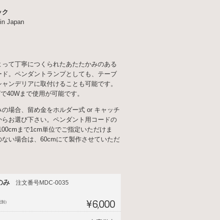
ック
in Japan
よって丁寧につくられたあたたかみのある
ード。ペンダントランプとしても、テーブ
シャンデリアに取付けることも可能です。
7で40Wまで使用が可能です。
の場合、留め金をホルダー式 or キャッチ
からお選び下さい。ペンダント用コードの
-100cmまで1cm単位でご指定いただけま
ない場合は、60cmにて製作させていただ
のみ
注文番号MDC-0035
¥6,000
税別）