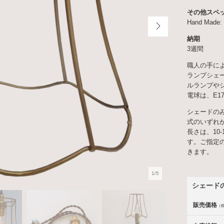
その他スペ
Hand Made: 
納期
3週間
職人の手に
ランプシェ
ルランプや
電球は、E1
シェードのみ
式のいずれ
長さは、10
す。ご指定の
きます。
1/5
シェード
販売価格
（