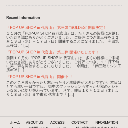
Recent Information
『POP-UP SHOP in 代官山』 第三弾 “SOLDES” 開催決定！
１１月の『POP-UP SHOP in 代官山』は、たくさんの皆様にお越し
いただき誠にありがとうございました。 ご好評につき第三弾を１２
月１３日（水）～１７日（日）開催することになりました。 今回第
三弾は、” […]
『POP-UP SHOP in 代官山』 第二弾 開催いたします！
前回１０月の『POP-UP SHOP in 代官山』は、多くの皆様にご来場
いただき誠にありがとうございました。 ご好評につき、１１月下旬
に第二弾を開催することになりました。 今回は、「南三陸ミシン工
房×CA […]
『POP-UP SHOP in 代官山』 開催中 !!
このところ暖かかったり寒かったりと寒暖差が大きいですが、本日は
とても寒い一日ですね。 街中のファッションもすっかり秋のオシャ
レな装いに切り替わっています。 さて、昨日１０月１２日（木）よ
り１８日（水）まで東京 代官山で『 […]
ホーム
ABOUT US
ACCESS
CONTACT
INFORMATION