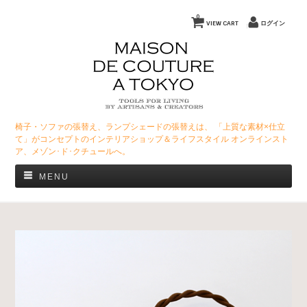
0
VIEW CART
ログイン
椅子・ソファの張替え、ランプシェードの張替えは、 「上質な素材×仕立
て」がコンセプトのインテリアショップ＆ライフスタイル オンラインスト
ア、メゾン･ド･クチュールへ。
MENU